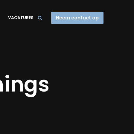
Neem contact op
VACATURES
mings