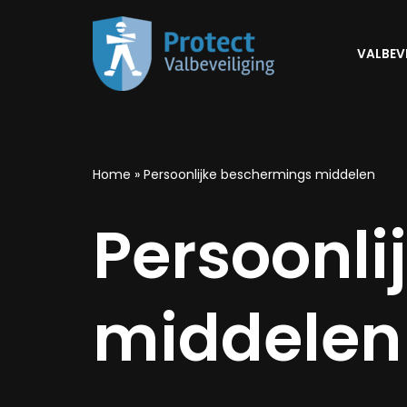
Ga
VALBEV
naar
de
inhoud
Home
»
Persoonlijke beschermings middelen
Persoonli
middelen