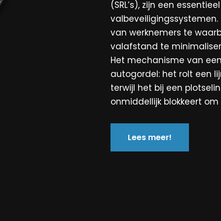
(SRL’s), zijn een essentie
valbeveiligingssystemen.
van werknemers te waarb
valafstand te minimalise
Het mechanisme van een v
autogordel: het rolt een li
terwijl het bij een plotseli
onmiddellijk blokkeert om
Lees meer!