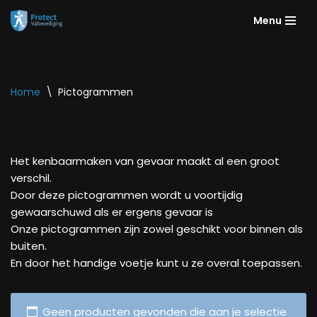
Menu
Ga
naar
de
inhoud
Home
\
Pictogrammen
Het kenbaarmaken van gevaar maakt al een groot
verschil.
Door deze pictogrammen wordt u voortijdig
gewaarschuwd als er ergens gevaar is
Onze pictogrammen zijn zowel geschikt voor binnen als
buiten.
En door het handige voetje kunt u ze overal toepassen.
Geen producten gevonden die aan je selectie